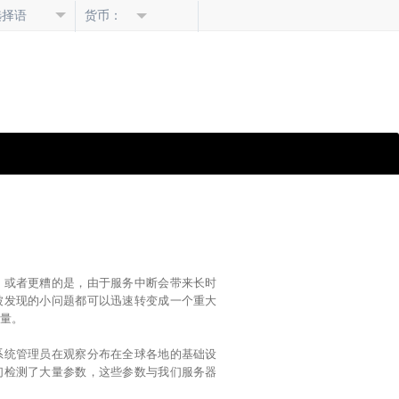
选择语
货币：
言
，或者更糟的是，由于服务中断会带来长时
被发现的小问题都可以迅速转变成一个重大
数量。
系统管理员在观察分布在全球各地的基础设
们检测了大量参数，这些参数与我们服务器