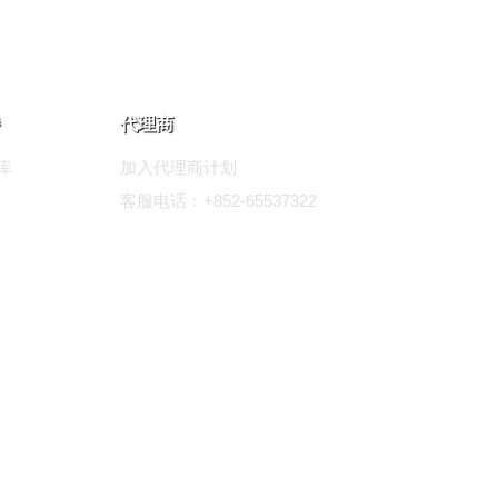
代理商
库
加入代理商计划
客服电话：+852-65537322