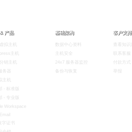
& 产品
基础架构
客户支持
ux虚拟主机
数据中心资料
查看知识
dpress主机
主机安全
联系客服
ux分销主机
24x7 服务器监控
付款方式
服务器
备份与恢复
举报
拟主机
 - 标准版
 - 专业版
le Workspace
 Email
L数字证书
安全锁